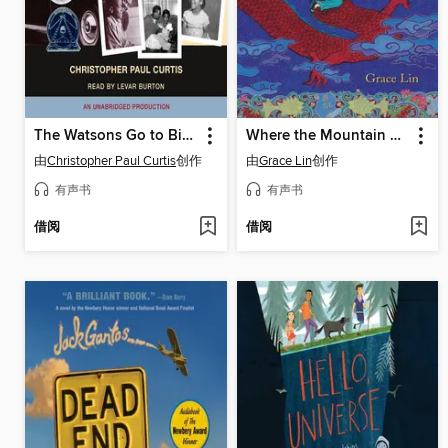
The Watsons Go to Birmingham - 1963
Where the Mountain Meets the Moon
由
Christopher Paul Curtis
创作
由
Grace Lin
创作
有声书
有声书
借阅
借阅