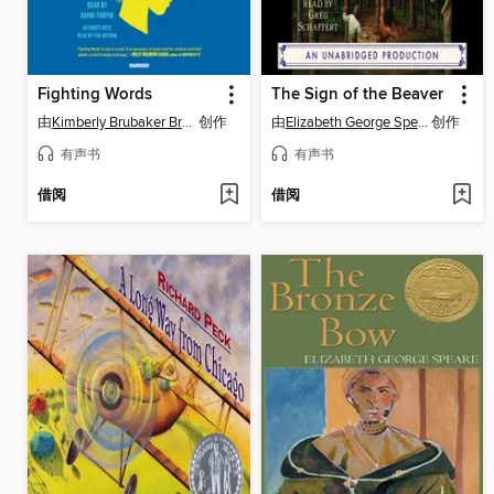
Fighting Words
The Sign of the Beaver
由
Kimberly Brubaker Bradley
创作
由
Elizabeth George Speare
创作
有声书
有声书
借阅
借阅