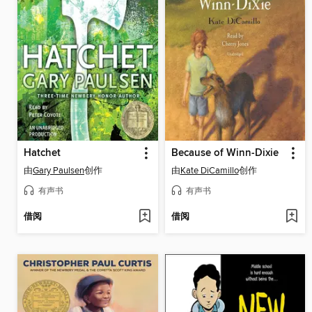
Hatchet
Because of Winn-Dixie
由
Gary Paulsen
创作
由
Kate DiCamillo
创作
有声书
有声书
借阅
借阅