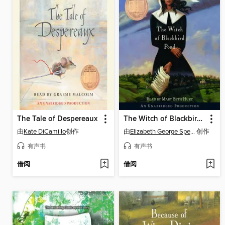
The Tale of Despereaux
The Witch of Blackbird Pond
由
Kate DiCamillo
创作
由
Elizabeth George Speare
创作
有声书
有声书
借阅
借阅